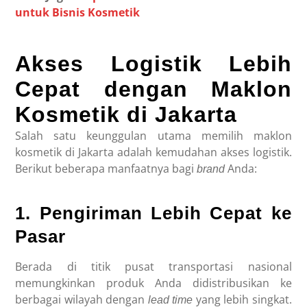
untuk Bisnis Kosmetik
Akses Logistik Lebih
Cepat dengan Maklon
Kosmetik di Jakarta
Salah satu keunggulan utama memilih maklon
kosmetik di Jakarta adalah kemudahan akses logistik.
Berikut beberapa manfaatnya bagi
Anda:
brand
1. Pengiriman Lebih Cepat ke
Pasar
Berada di titik pusat transportasi nasional
memungkinkan produk Anda didistribusikan ke
berbagai wilayah dengan
yang lebih singkat.
lead time