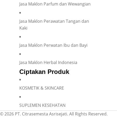
Jasa Maklon Parfum dan Wewangian
Your Position
*
Jasa Maklon Perawatan Tangan dan
Kaki
Occupation
*
Jasa Maklon Perwatan Ibu dan Bayi
Jasa Maklon Herbal Indonesia
Have you ever collaborated with an OEM?
*
Ciptakan Produk
Yes
No
KOSMETIK & SKINCARE
SUPLEMEN KESEHATAN
© 2026 PT. Citrasemesta Asrisejati. All Rights Reserved.