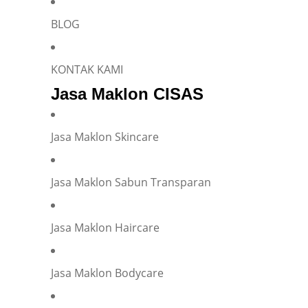
BLOG
Name
*
KONTAK KAMI
Jasa Maklon CISAS
E-mail
*
Jasa Maklon Skincare
Phone
*
Jasa Maklon Sabun Transparan
Jasa Maklon Haircare
Company representation or personal inquiry?
*
Company
Individual
Jasa Maklon Bodycare
Company Name
*