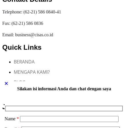
Telephone: (62-21) 586 0840-41
Fax: (62-21) 586 0836
Email: business@cisas.co.id
Quick Links
BERANDA
MENGAPA KAMI?
BLOG
Silakan isi informasi Anda dan chat dengan saya
KONTAK KAMI
Jasa Maklon CISAS
Name
*
Jasa Maklon Skincare