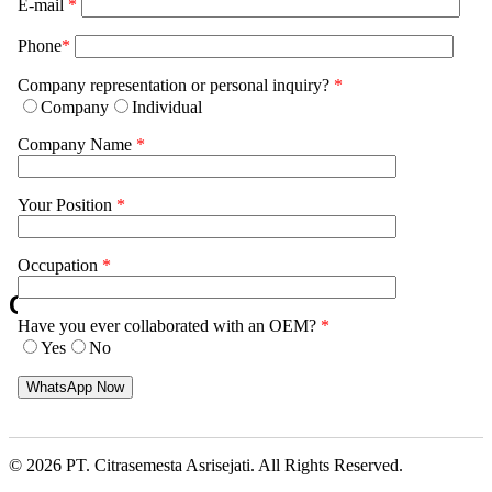
E-mail
*
Jasa Maklon Sabun Transparan
Phone
*
Jasa Maklon Haircare
Company representation or personal inquiry?
*
Jasa Maklon Bodycare
Company
Individual
Jasa Maklon Parfum dan Wewangian
Company Name
*
Jasa Maklon Perawatan Tangan dan Kaki
Your Position
*
Jasa Maklon Perwatan Ibu dan Bayi
Jasa Maklon Herbal Indonesia
Occupation
*
Ciptakan Produk
Have you ever collaborated with an OEM?
*
Yes
No
KOSMETIK & SKINCARE
SUPLEMEN KESEHATAN
© 2026 PT. Citrasemesta Asrisejati. All Rights Reserved.