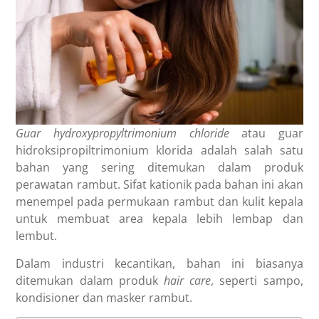
Guar hydroxypropyltrimonium chloride
atau guar
hidroksipropiltrimonium klorida adalah salah satu
bahan yang sering ditemukan dalam produk
perawatan rambut. Sifat kationik pada bahan ini akan
menempel pada permukaan rambut dan kulit kepala
untuk membuat area kepala lebih lembap dan
lembut.
Dalam industri kecantikan, bahan ini biasanya
ditemukan dalam produk
hair care
, seperti sampo,
kondisioner dan masker rambut.