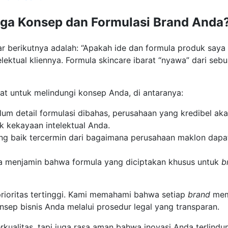
ga Konsep dan Formulasi Brand Anda
sar berikutnya adalah: “Apakah ide dan formula produk say
lektual kliennya. Formula skincare ibarat “nyawa” dari seb
at untuk melindungi konsep Anda, di antaranya:
lum detail formulasi dibahas, perusahaan yang kredibel a
 kekayaan intelektual Anda.
ang baik tercermin dari bagaimana perusahaan maklon dap
da menjamin bahwa formula yang diciptakan khusus untuk
b
ioritas tertinggi. Kami memahami bahwa setiap
brand
mem
ep bisnis Anda melalui prosedur legal yang transparan.
ualitas, tapi juga rasa aman bahwa inovasi Anda terlindu