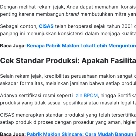
Dengan melihat rekam jejak, Anda dapat memahami konsiste
penting karena membangun
brand
membutuhkan mitra yang
Sebagai contoh,
CISAS
telah beroperasi sejak tahun 200
panjang ini menunjukkan konsistensi dalam menjaga kualit
Baca Juga:
Kenapa Pabrik Maklon Lokal Lebih Menguntu
Cek Standar Produksi: Apakah Fasilit
Selain rekam jejak, kredibilitas perusahaan maklon sangat d
sekadar formalitas, melainkan jaminan bahwa setiap produk 
Adanya sertifikasi resmi seperti
izin BPOM
, hingga Sertifi
produksi yang tidak sesuai spesifikasi atau masalah legali
CISAS menerapkan standar produksi yang telah tersertifikas
setiap produk diproses dengan prosedur yang aman, higien
Baca Juga:
Pabrik Maklon Skincare: Cara Mudah Bangun 