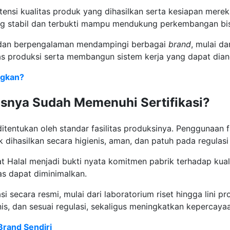
nsi kualitas produk yang dihasilkan serta kesiapan merek
 stabil dan terbukti mampu mendukung perkembangan bisn
1 dan berpengalaman mendampingi berbagai
brand
, mulai d
as produksi serta membangun sistem kerja yang dapat dian
ngkan?
asnya Sudah Memenuhi Sertifikasi?
itentukan oleh standar fasilitas produksinya. Penggunaan fa
dihasilkan secara higienis, aman, dan patuh pada regulasi 
kat Halal menjadi bukti nyata komitmen pabrik terhadap kuali
tas dapat diminimalkan.
i secara resmi, mulai dari laboratorium riset hingga lini 
is, dan sesuai regulasi, sekaligus meningkatkan kepercay
Brand Sendiri