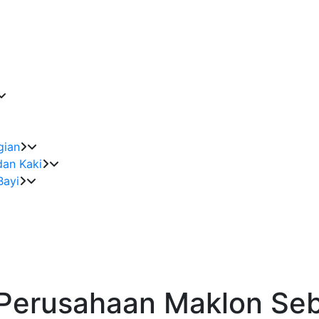
gian
dan Kaki
Bayi
 Perusahaan Maklon Se