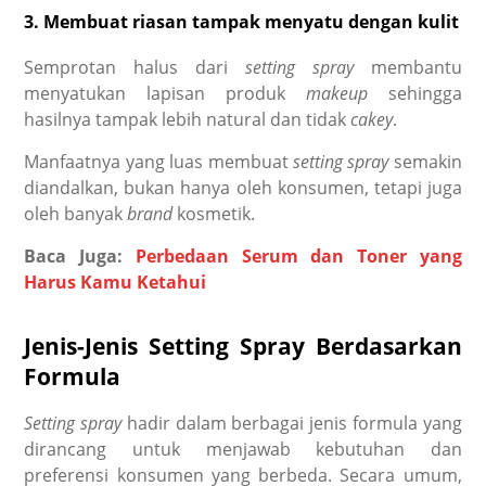
3. Membuat riasan tampak menyatu dengan kulit
Semprotan halus dari
setting spray
membantu
menyatukan lapisan produk
makeup
sehingga
hasilnya tampak lebih natural dan tidak
cakey
.
Manfaatnya yang luas membuat
setting spray
semakin
diandalkan, bukan hanya oleh konsumen, tetapi juga
oleh banyak
brand
kosmetik.
Baca Juga:
Perbedaan Serum dan Toner yang
Harus Kamu Ketahui
Jenis-Jenis Setting Spray Berdasarkan
Formula
Setting spray
hadir dalam berbagai jenis formula yang
dirancang untuk menjawab kebutuhan dan
preferensi konsumen yang berbeda. Secara umum,