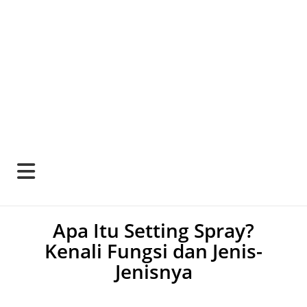
Apa Itu Setting Spray?
Kenali Fungsi dan Jenis-
Jenisnya