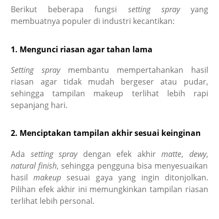
Berikut beberapa fungsi
setting spray
yang
membuatnya populer di industri kecantikan:
1. Mengunci riasan agar tahan lama
Setting spray
membantu mempertahankan hasil
riasan agar tidak mudah bergeser atau pudar,
sehingga tampilan makeup terlihat lebih rapi
sepanjang hari.
2. Menciptakan tampilan akhir sesuai keinginan
Ada
setting spray
dengan efek akhir
matte
,
dewy
,
natural finish
, sehingga pengguna bisa menyesuaikan
hasil
makeup
sesuai gaya yang ingin ditonjolkan.
Pilihan efek akhir ini memungkinkan tampilan riasan
terlihat lebih personal.