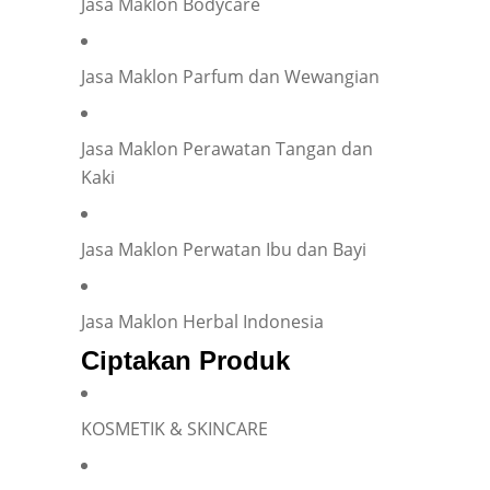
Jasa Maklon Bodycare
Jasa Maklon Parfum dan Wewangian
Jasa Maklon Perawatan Tangan dan
Kaki
Jasa Maklon Perwatan Ibu dan Bayi
Jasa Maklon Herbal Indonesia
Ciptakan Produk
KOSMETIK & SKINCARE