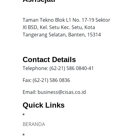
Taman Tekno Blok L1 No. 17-19 Sektor
XI BSD, Kel. Setu Kec. Setu, Kota
Tangerang Selatan, Banten, 15314
Contact Details
Telephone: (62-21) 586 0840-41
Fax: (62-21) 586 0836
Email: business@cisas.co.id
Quick Links
BERANDA