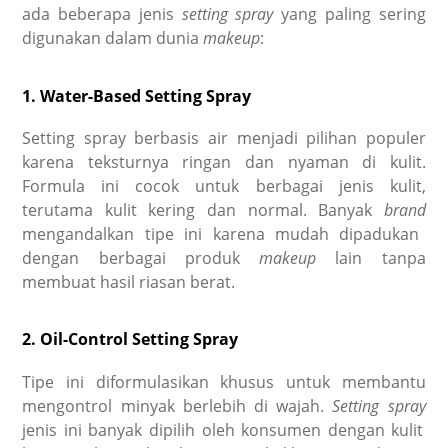
ada beberapa jenis
setting spray
yang paling sering
digunakan dalam dunia
makeup
:
1. Water-Based Setting Spray
Setting spray berbasis air menjadi pilihan populer
karena teksturnya ringan dan nyaman di kulit.
Formula ini cocok untuk berbagai jenis kulit,
terutama kulit kering dan normal. Banyak
brand
mengandalkan tipe ini karena mudah dipadukan
dengan berbagai produk
makeup
lain tanpa
membuat hasil riasan berat.
2. Oil-Control Setting Spray
Tipe ini diformulasikan khusus untuk membantu
mengontrol minyak berlebih di wajah.
Setting spray
jenis ini banyak dipilih oleh konsumen dengan kulit