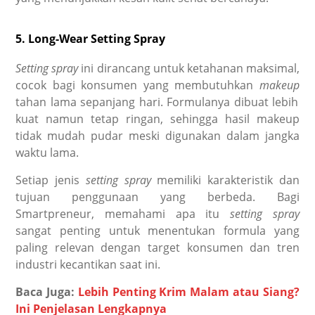
5. Long-Wear Setting Spray
Setting spray
ini dirancang untuk ketahanan maksimal,
cocok bagi konsumen yang membutuhkan
makeup
tahan lama sepanjang hari. Formulanya dibuat lebih
kuat namun tetap ringan, sehingga hasil makeup
tidak mudah pudar meski digunakan dalam jangka
waktu lama.
Setiap jenis
setting spray
memiliki karakteristik dan
tujuan penggunaan yang berbeda. Bagi
Smartpreneur, memahami apa itu
setting spray
sangat penting untuk menentukan formula yang
paling relevan dengan target konsumen dan tren
industri kecantikan saat ini.
Baca Juga:
Lebih Penting Krim Malam atau Siang?
Ini Penjelasan Lengkapnya