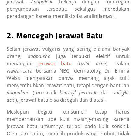
jerawat.
Adapalene
bekerja dengan mencegah
penyumbatan tersebut, sekaligus meredakan
peradangan karena memiliki sifat antiinflamasi.
2. Mencegah Jerawat Batu
Selain jerawat vulgaris yang sering dialami banyak
orang,
adapalene
juga terbukti efektif untuk
menangani
jerawat batu
(
cystic acne
). Dalam
wawancara bersama NBC, dermatolog Dr. Emma
Weiss mengatakan bahwa memang agak sulit
menyembuhkan jerawat batu, tetapi dengan bantuan
adapalene
(termasuk
benzoyl peroxide
dan
salicylic
acid
), jerawat batu bisa dicegah dan diatasi.
Meskipun begitu, konsumen tetap harus
memperhatikan tipe kulit masing-masing, karena
jerawat batu umumnya terjadi pada kulit sensitif.
Oleh karena itu, memilih produk yang lembut, tidak